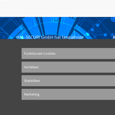
HAL-SECURI GmbH hat langjährige
Branchenerfahrung und hochmoderne
Sicherheitstechnik. Mehr als 200 qualifizierte
Funktionale Cookies
Mitarbeiter sind bei uns täglich im Einsatz, so
Vorlieben
dass wir 24 Stunden am Tag Sicherheitsdienste
für unsere Kunden anbieten können.
Statistiken
Marketing
hweise
AGB
Datenschutzhinweis
Impressum