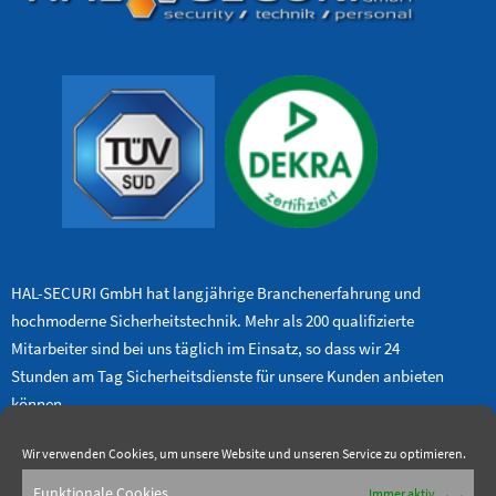
HAL-SECURI GmbH hat langjährige Branchenerfahrung und
hochmoderne Sicherheitstechnik. Mehr als 200 qualifizierte
Mitarbeiter sind bei uns täglich im Einsatz, so dass wir 24
Stunden am Tag Sicherheitsdienste für unsere Kunden anbieten
können.
HAL-SECURI GmbH
Wir verwenden Cookies, um unsere Website und unseren Service zu optimieren.
Delitzscher Straße 127, 06116 Halle
Funktionale Cookies
Immer aktiv