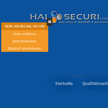
DEIN JOB BEI HAL-SECURI
mehr erfahren
jetzt bewerben
Rückruf vereinbaren
Startseite
Qualitätsnac